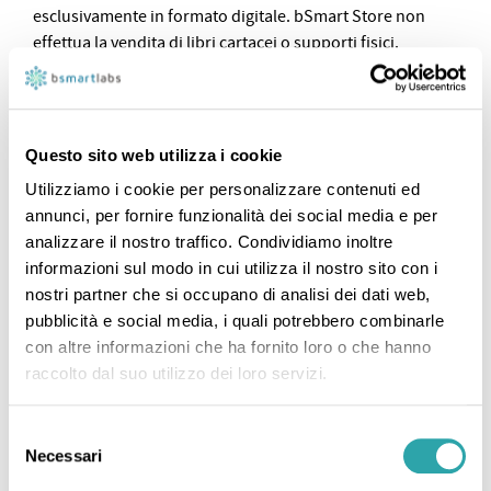
esclusivamente in formato digitale. bSmart Store non
effettua la vendita di libri cartacei o supporti fisici.
L'acquisto ha per oggetto una licenza d'uso o un file
digitale, la cui consegna avviene esclusivamente per via
telematica (email o download).
Questo sito web utilizza i cookie
2. Il catalogo comprende diverse categorie di contenuti
digitali, le cui modalità di fruizione sono specifiche per
Utilizziamo i cookie per personalizzare contenuti ed
ogni tipologia:
annunci, per fornire funzionalità dei social media e per
analizzare il nostro traffico. Condividiamo inoltre
Licenze per libri scolastici e contenuti editoriali
informazioni sul modo in cui utilizza il nostro sito con i
fruibili sulla piattaforma bSmart Books;
nostri partner che si occupano di analisi dei dati web,
Dizionari su piattaforme esterne: servizi digitali
pubblicità e social media, i quali potrebbero combinarle
fruibili tramite siti o applicazioni di partner terzi;
con altre informazioni che ha fornito loro o che hanno
raccolto dal suo utilizzo dei loro servizi.
File scaricabili (ePub): contenuti digitali che il
Cliente scarica sul proprio dispositivo e consulta
tramite software di terze parti (es. Adobe Digital
Selezione
Editions).
Necessari
del
consenso